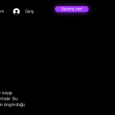
Sipariş ver!
Giriş
nlı
e saygı
ktadır. Bu
erin öngördüğü