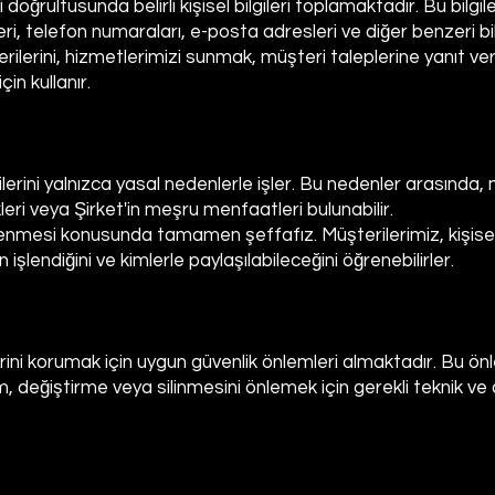
 doğrultusunda belirli kişisel bilgileri toplamaktadır. Bu bilgile
eri, telefon numaraları, e-posta adresleri ve diğer benzeri bilgi
 verilerini, hizmetlerimizi sunmak, müşteri taleplerine yanıt v
in kullanır.
rilerini yalnızca yasal nedenlerle işler. Bu nedenler arasında,
kleri veya Şirket'in meşru menfaatleri bulunabilir.
 işlenmesi konusunda tamamen şeffafız. Müşterilerimiz, kişisel 
n işlendiğini ve kimlerle paylaşılabileceğini öğrenebilirler.
ilerini korumak için uygun güvenlik önlemleri almaktadır. Bu ön
şim, değiştirme veya silinmesini önlemek için gerekli teknik v