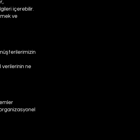
r,
leri içerebilir.
ermek ve
 müşterilerimizin
verilerinin ne
lemler
e organizasyonel