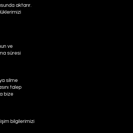
usunda aktarır.
üklerimizi
anun ve
ama süresi
eya silme
asını talep
la bize
şim bilgilerimizi