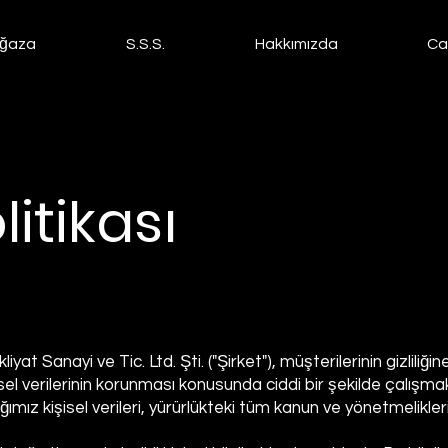
ğaza
S.S.S.
Hakkımızda
Ca
olitikası
 Sanayi ve Tic. Ltd. Şti. ("Şirket"), müşterilerinin gizliliğin
sel verilerinin korunması konusunda ciddi bir şekilde çalışma
ımız kişisel verileri, yürürlükteki tüm kanun ve yönetmelikl