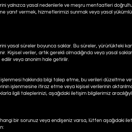
ilerini yalnızca yasal nedenlerle ve meşru menfaatleri doğrult
ine yanıt vermek, hizmetlerimizi sunmak veya yasal yükümlül
lerini yasal süreler boyunca saklar. Bu süreler, yürürlükteki k
nir. Kişisel veriler, artık gerekli olmadığında veya yasal sakl
edilir veya anonim hale getirilir.
nin işlenmesi hakkında bilgi talep etme, bu verileri düzeltme v
rinin işlenmesine itiraz etme veya kişisel verilerinin aktarılm
la ilgili taleplerinizi, aşağıdaki iletişim bilgilerimiz aracılığıy
erhangi bir sorunuz veya endişeniz varsa, lütfen aşağıdaki ileti
n: